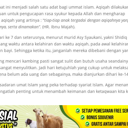
aat ini menjadi salah satu adat bagi ummat islam. Aqiqah dilakuka
ujuan untuk pengucapan rasa syukur kepada Allah dan mengharap
aqiqah yang artinya : “
tiap-tiap anak tergadai dengan aqiqahnya yan
tnya, serta dinamakan”.
(HR. Ibnu Majah).
i ke 7 dan seterusnya, menurut murid Asy Syaukani, yakni Shidi
ang waktu antara kelahiran dan waktu aqiqah, pada awal kelahira
 bayi. Sehingga ketika itu, janganlah mereka dibebani dengan yan
sung mencari kambing pasti sangat sulit dan butuh usaha seandain
 sangat menyulitkan. Jadi hari ketujuhlah yang cukup untuk melak
rena belum ada uang dan sebagainya, maka dianjurkan dihari ke-14
sadaran umat Islam yang peka terhadap syariat Islam. Agar men
 sangatlah penting untuk menambah keimanan dan ketaqwaan kita 