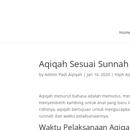
Hom
Aqiqah Sesuai Sunn
by
Admin Padi Aqiqah
|
Jan 16, 2020
|
Fiqih A
Aqiqah menurut bahasa adalah memutus, mem
menyembelih kambing untuk anat yang baru l
ridlonya, aqiqah bertujuan untuk mengucapka
sunnah dan waktu pelaksanaannya.
Waktu Pelaksanaan Aqiq