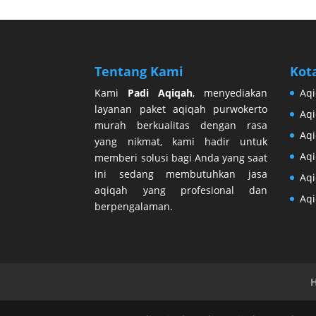
Tentang Kami
Kot
Kami
Padi Aqiqah
, menyediakan
Aqi
layanan paket aqiqah purwokerto
Aqi
murah berkualitas dengan rasa
Aqi
yang nikmat, kami hadir untuk
Aqi
memberi solusi bagi Anda yang saat
ini sedang membutuhkan jasa
Aq
aqiqah yang profesional dan
Aq
berpengalaman.