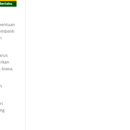
enentuan
embelih
h
arus
irkan
 biasa.
ah
ri
ang