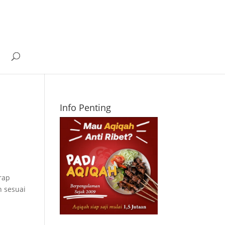
Info Penting
rap
h sesuai