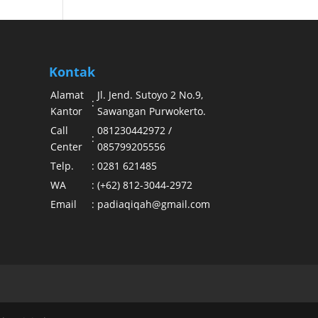
Kontak
Alamat
Jl. Jend. Sutoyo 2 No.9,
:
Kantor
Sawangan Purwokerto.
Call
081230442972 /
:
Center
085799205556
Telp.
:
0281 621485
WA
:
(+62) 812-3044-2972
Email
:
padiaqiqah@gmail.com