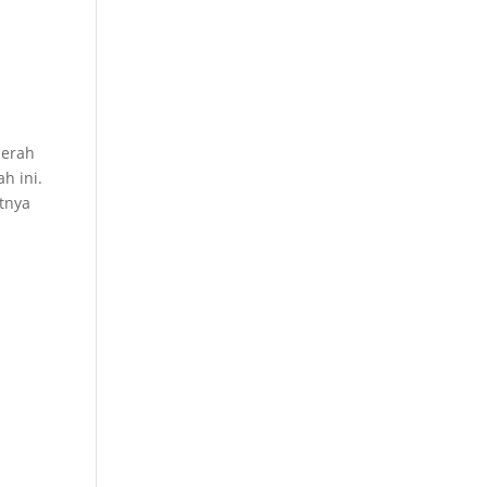
erah
h ini.
utnya