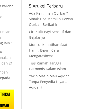
5 Artikel Terbaru
n karena
Ada Keinginan Qurban?
g
Simak Tips Memilih Hewan
Qurban Berikut Ini
q Hasan
Ciri Kulit Bayi Sensitif dan
n
Gejalanya
g lain.“
Muncul Keputihan Saat
Hamil, Begini Cara
ya
Mengatasinya!
sanakan
 dan 21.
Tips Rumah Tangga
Harmonis Dalam Islam
ambah
Yakin Masih Mau Aqiqah
kepada
Tanpa Penyedia Layanan
Aqiqah?