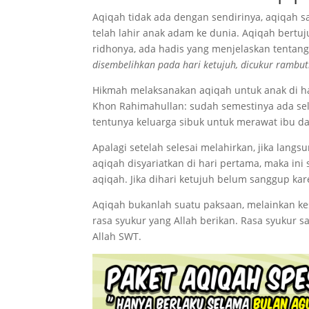
Aqiqah tidak ada dengan sendirinya, aqiqah s
telah lahir anak adam ke dunia. Aqiqah bert
ridhonya, ada hadis yang menjelaskan tentang 
disembelihkan pada hari ketujuh, dicukur rambu
Hikmah melaksanakan aqiqah untuk anak di har
Khon Rahimahullan: sudah semestinya ada sel
tentunya keluarga sibuk untuk merawat ibu dan
Apalagi setelah selesai melahirkan, jika lang
aqiqah disyariatkan di hari pertama, maka ini
aqiqah. Jika dihari ketujuh belum sanggup ka
Aqiqah bukanlah suatu paksaan, melainkan ke
rasa syukur yang Allah berikan. Rasa syukur
Allah SWT.