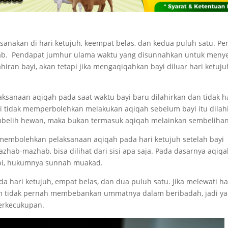
sanakan di hari ketujuh, keempat belas, dan kedua puluh satu. P
zhab. Pendapat jumhur ulama waktu yang disunnahkan untuk meny
hiran bayi, akan tetapi jika mengaqiqahkan bayi diluar hari ketuju
ksanaan aqiqah pada saat waktu bayi baru dilahirkan dan tidak h
 tidak memperbolehkan melakukan aqiqah sebelum bayi itu dilah
embelih hewan, maka bukan termasuk aqiqah melainkan sembelihan
membolehkan pelaksanaan aqiqah pada hari ketujuh setelah bayi
azhab-mazhab, bisa dilihat dari sisi apa saja. Pada dasarnya aqiq
abi, hukumnya sunnah muakad.
a hari ketujuh, empat belas, dan dua puluh satu. Jika melewati ha
am tidak pernah membebankan ummatnya dalam beribadah, jadi y
berkecukupan.