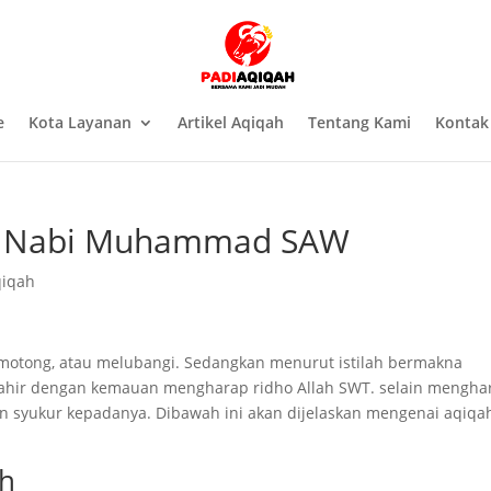
e
Kota Layanan
Artikel Aqiqah
Tentang Kami
Kontak
ah Nabi Muhammad SAW
qiqah
otong, atau melubangi. Sedangkan menurut istilah bermakna
ahir dengan kemauan mengharap ridho Allah SWT. selain mengha
n syukur kepadanya. Dibawah ini akan dijelaskan mengenai aqiqa
ah