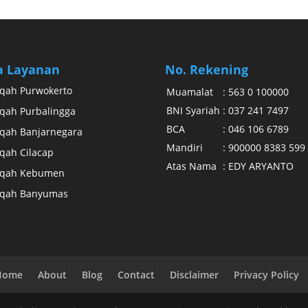
a Layanan
No. Rekening
qah Purwokerto
Muamalat
:
563 0 100000
BNI Syariah
:
037 241 7497
qah Purbalingga
BCA
:
046 106 6789
qah Banjarnegara
Mandiri
:
900000 8383 599
qah Cilacap
Atas Nama
:
EDY ARYANTO
iqah Kebumen
iqah Banyumas
Home
About
Blog
Contact
Disclaimer
Privacy Policy