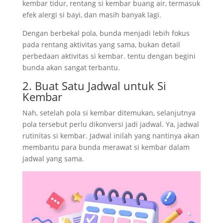
kembar tidur, rentang si kembar buang air, termasuk
efek alergi si bayi, dan masih banyak lagi.
Dengan berbekal pola, bunda menjadi lebih fokus
pada rentang aktivitas yang sama, bukan detail
perbedaan aktivitas si kembar. tentu dengan begini
bunda akan sangat terbantu.
2. Buat Satu Jadwal untuk Si
Kembar
Nah, setelah pola si kembar ditemukan, selanjutnya
pola tersebut perlu dikonversi jadi jadwal. Ya, jadwal
rutinitas si kembar. Jadwal inilah yang nantinya akan
membantu para bunda merawat si kembar dalam
jadwal yang sama.