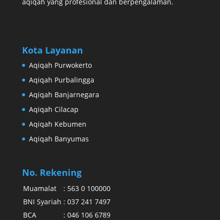
aqiqah yang profesional dan berpengalaman.
Kota Layanan
Aqiqah Purwokerto
Aqiqah Purbalingga
Aqiqah Banjarnegara
Aqiqah Cilacap
Aqiqah Kebumen
Aqiqah Banyumas
No. Rekening
Muamalat
:
563 0 100000
BNI Syariah
:
037 241 7497
BCA
:
046 106 6789