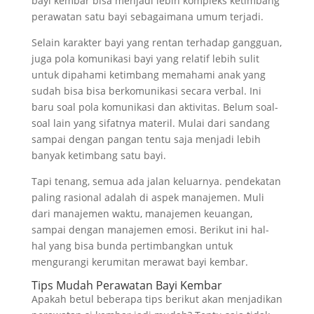
bayi kembar bisa menjadi lebih kompleks ketimbang
perawatan satu bayi sebagaimana umum terjadi.
Selain karakter bayi yang rentan terhadap gangguan,
juga pola komunikasi bayi yang relatif lebih sulit
untuk dipahami ketimbang memahami anak yang
sudah bisa bisa berkomunikasi secara verbal. Ini
baru soal pola komunikasi dan aktivitas. Belum soal-
soal lain yang sifatnya materil. Mulai dari sandang
sampai dengan pangan tentu saja menjadi lebih
banyak ketimbang satu bayi.
Tapi tenang, semua ada jalan keluarnya. pendekatan
paling rasional adalah di aspek manajemen. Muli
dari manajemen waktu, manajemen keuangan,
sampai dengan manajemen emosi. Berikut ini hal-
hal yang bisa bunda pertimbangkan untuk
mengurangi kerumitan merawat bayi kembar.
Tips Mudah Perawatan Bayi Kembar
Apakah betul beberapa tips berikut akan menjadikan