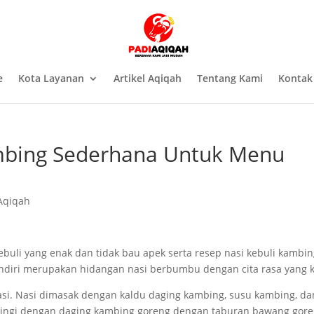
e
Kota Layanan
Artikel Aqiqah
Tentang Kami
Kontak
mbing Sederhana Untuk Menu
Aqiqah
ebuli yang enak dan tidak bau apek serta resep nasi kebuli kambi
ndiri merupakan hidangan nasi berbumbu dengan cita rasa yang 
asi. Nasi dimasak dengan kaldu daging kambing, susu kambing, da
iiringi dengan daging kambing goreng dengan taburan bawang gore