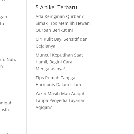
5 Artikel Terbaru
Ada Keinginan Qurban?
ngan
Simak Tips Memilih Hewan
itu
Qurban Berikut Ini
Ciri Kulit Bayi Sensitif dan
Gejalanya
Muncul Keputihan Saat
ah. Nah,
Hamil, Begini Cara
ah
Mengatasinya!
Tips Rumah Tangga
Harmonis Dalam Islam
Yakin Masih Mau Aqiqah
Tanpa Penyedia Layanan
aqiqah
Aqiqah?
masih