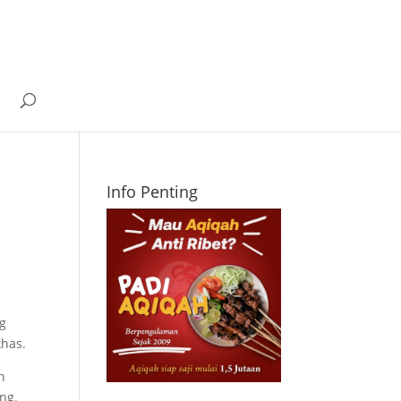
Info Penting
ng
khas.
n
ng.