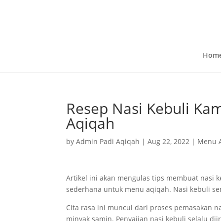
Hom
Resep Nasi Kebuli Ka
Aqiqah
by
Admin Padi Aqiqah
|
Aug 22, 2022
|
Menu 
Artikel ini akan mengulas tips membuat nasi k
sederhana untuk menu aqiqah. Nasi kebuli se
Cita rasa ini muncul dari proses pemasakan n
minyak samin. Penyajian nasi kebuli selalu d