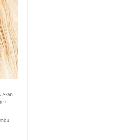
. Akan
gsi
bumbu