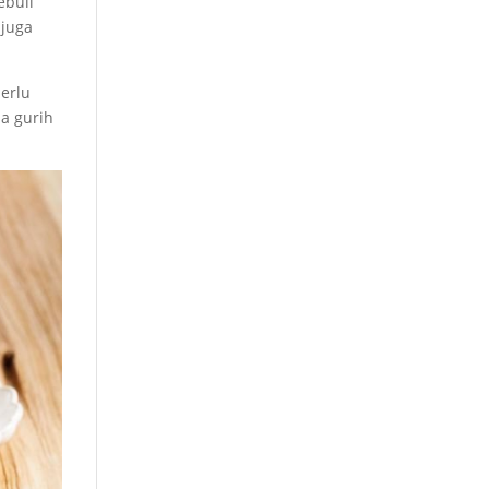
ebuli
 juga
erlu
a gurih