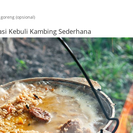
 goreng (opsional)
si Kebuli Kambing Sederhana