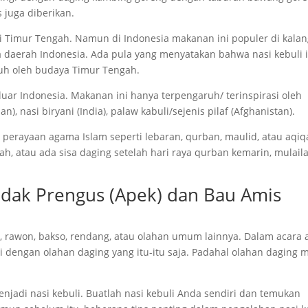
 juga diberikan.
i Timur Tengah. Namun di Indonesia makanan ini populer di kala
 daerah Indonesia. Ada pula yang menyatakan bahwa nasi kebuli 
uh oleh budaya Timur Tengah.
 luar Indonesia. Makanan ini hanya terpengaruh/ terinspirasi oleh
), nasi biryani (India), palaw kabuli/sejenis pilaf (Afghanistan).
am perayaan agama Islam seperti lebaran, qurban, maulid, atau aqiq
, atau ada sisa daging setelah hari raya qurban kemarin, mulail
Tidak Prengus (Apek) dan Bau Amis
, rawon, bakso, rendang, atau olahan umum lainnya. Dalam acara 
 dengan olahan daging yang itu-itu saja. Padahal olahan daging 
jadi nasi kebuli. Buatlah nasi kebuli Anda sendiri dan temukan